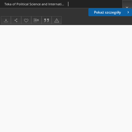
Teka of Political Science and International Relations Nr 16 (2021), 1 - Spis treści
Pokaż szczegóły