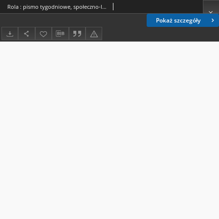
Rola : pismo tygodniowe, społeczno-literackie R. 21, nr 48 (15/28 listopada 1903)
Pokaż szczegóły