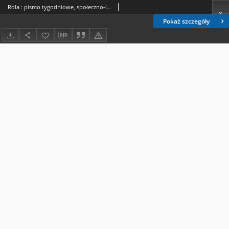
Rola : pismo tygodniowe, społeczno-literackie R. 21, nr 45 (25 października/7 listopada 1903)
Pokaż szczegóły