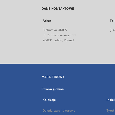
DANE KONTAKTOWE
Adres
Tel
Biblioteka UMCS
(+4
ul. Radziszewskiego 11
20-031 Lublin, Poland
MAPA STRONY
Strona główna
Kolekcje
Inde
Dziedzictwo kulturowe
Tytuł