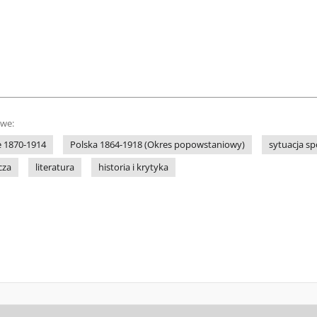
owe:
e 1870-1914
Polska 1864-1918 (Okres popowstaniowy)
sytuacja sp
cza
literatura
historia i krytyka