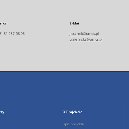
efon
E-Mail
8) 81 537 58 93
j.startek@umcs.pl
u.zielinska@umcs.pl
ksy
O Projekcie
Opis projektu