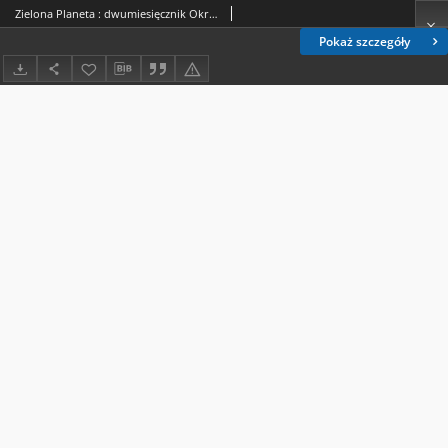
Zielona Planeta : dwumiesięcznik Okręgu Dolnośląskiego PKE / Okręg Dolnośląski Polskiego Klubu Ekologicznego.2023, 6=171
Pokaż szczegóły