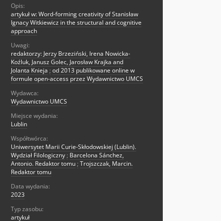
Opis:
artykuł w: Word-forming creativity of Stanisław
Ignacy Witkiewicz in the structural and cognitive
approach
Uwagi:
redaktorzy: Jerzy Brzeziński, Irena Nowicka-
Koźluk, Janusz Golec, Jarosław Krajka and
Jolanta Knieja
;
od 2013 publikowane online w
formule open-access przez Wydawnictwo UMCS
Wydawca:
Wydawnictwo UMCS
Miejsce wydania:
Lublin
Współtwórca:
Uniwersytet Marii Curie-Skłodowskiej (Lublin).
Wydział Filologiczny
;
Barcelona Sánchez,
Antonio. Redaktor tomu
;
Trojszczak, Marcin.
Redaktor tomu
Data wydania:
2023
Typ zasobu:
artykuł