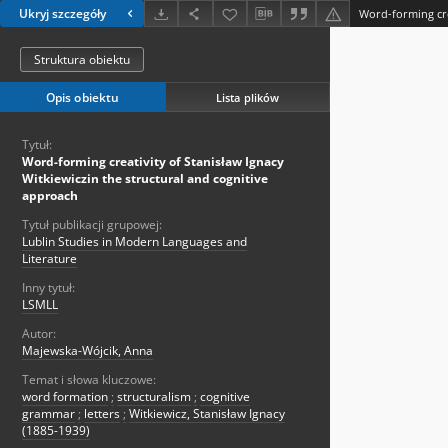
Ukryj szczegóły
Struktura obiektu
Opis obiektu
Lista plików
Tytuł:
Word-forming creativity of Stanisław Ignacy
Witkiewiczin the structural and cognitive
approach
Tytuł publikacji grupowej:
Lublin Studies in Modern Languages and
Literature
Inny tytuł:
LSMLL
Autor:
Majewska-Wójcik, Anna
Temat i słowa kluczowe:
word formation
;
structuralism
;
cognitive
grammar
;
letters
;
Witkiewicz, Stanisław Ignacy
(1885-1939)