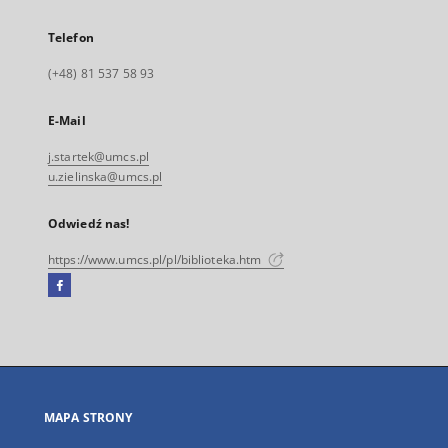
Telefon
(+48) 81 537 58 93
E-Mail
j.startek@umcs.pl
u.zielinska@umcs.pl
Odwiedź nas!
https://www.umcs.pl/pl/biblioteka.htm
Facebook
Link
zewnętrzny,
otworzy
się
w
nowej
MAPA STRONY
karcie