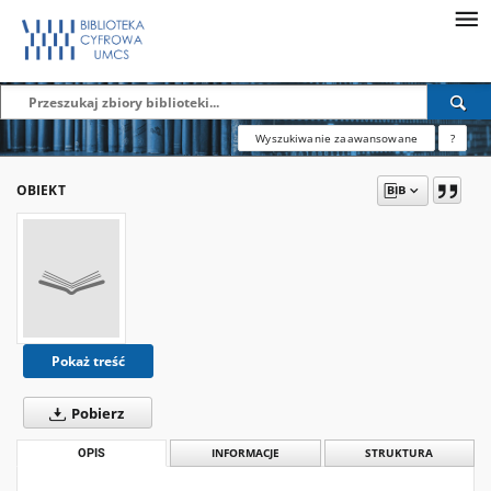
Wyszukiwanie zaawansowane
?
OBIEKT
Pokaż treść
Pobierz
OPIS
INFORMACJE
STRUKTURA