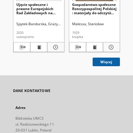
Ujęcie społeczne i
Gospodarstwo społeczne
Th
prawne Europejskich
Rzeczypospolitej Polskiej
soc
Rad Zakładowych na
: materjały do odczytów.
th
podstawie własnych
1, Ogólne wiadomości o
kn
badań empirycznych.
gospodarstwie
ec
Spytek-Bandurska, Grażyna
Uniwersytet Marii Curie-Skłodowskiej (Lubl
Malessa, Stanisław
Mac
Część I
społecznem. 2, Postęp
sup
gospodarczy Polski od
Eu
2020
1929
201
połowy 1926 roku. 3,
czasopismo
książka
art
Handel wewnętrzny i
zagraniczny w dwu
ostatnich latach
Więcej
DANE KONTAKTOWE
Adres
Biblioteka UMCS
ul. Radziszewskiego 11
20-031 Lublin, Poland