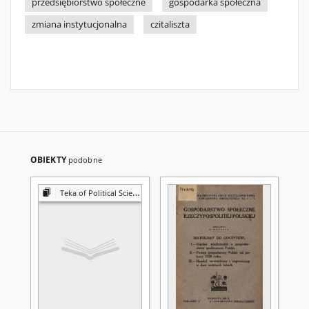
przedsiębiorstwo społeczne
gospodarka społeczna
zmiana instytucjonalna
czitaliszta
OBIEKTY
podobne
Teka of Political Science and International Relations