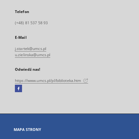
Telefon
(+48) 81 537 58 93
E-Mail
j.startek@umcs.pl
u.zielinska@umcs.pl
Odwiedź nas!
https://www.umcs.pl/pl/biblioteka.htm
Facebook
Link
zewnętrzny,
otworzy
się
w
nowej
MAPA STRONY
karcie