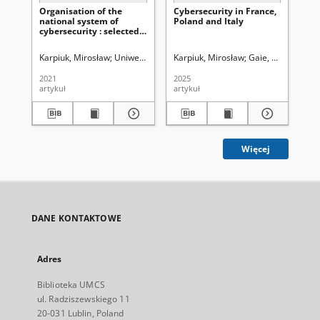
Organisation of the
Cybersecurity in France,
Pe
national system of
Poland and Italy
ta
cybersecurity : selected
el
issues
dì
(1
Karpiuk, Mirosław
Uniwersytet Marii Curie-Skłodowskiej (Lublin). Wydzi
Karpiuk, Mirosław
Gaie, Christophe
La
2021
2025
202
artykuł
artykuł
art
Więcej
DANE KONTAKTOWE
Adres
Biblioteka UMCS
ul. Radziszewskiego 11
20-031 Lublin, Poland