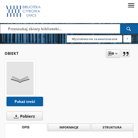
Wyszukiwanie zaawansowane
?
OBIEKT
Pokaż treść
Pobierz
OPIS
INFORMACJE
STRUKTURA