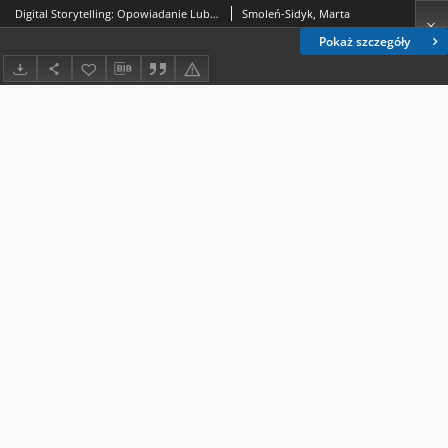
Digital Storytelling: Opowiadanie Lublina w multimedialnych projektach Ośrodka „Brama Grodzka - Teatr NN”
Smoleń-Sidyk, Marta
Pokaż szczegóły