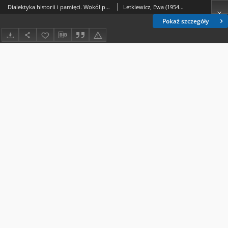
Dialektyka historii i pamięci. Wokół postaci i pamiątek związanych z carem-królem Aleksandrem I (1777–1825)
Letkiewicz, Ewa (1954- )
Pokaż szczegóły