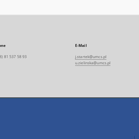
one
E-Mail
8) 81 537 58 93
j.startek@umcs.pl
u.zielinska@umcs.pl