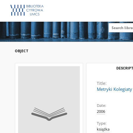
OBJECT
DESCRIPT
Title:
Metryki Kolegiat
Date:
2006
Type:
książka