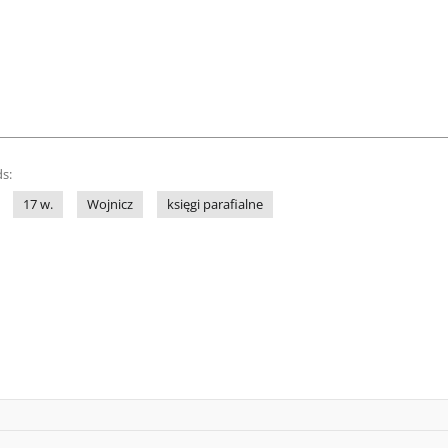
s:
17 w.
Wojnicz
księgi parafialne