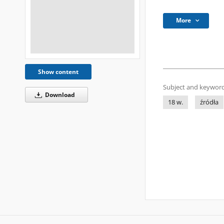
More
Show content
Subject and keyword
Download
18 w.
źródła