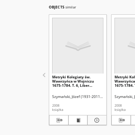
OBJECTS
similar
Metryki Kolegiaty św.
Metryki Kol
Wawrzyńca w Wojniczu
Wawrzyńca
1675-1784. T. 6, Liber
1675-1784. T
mortuorum 1757-1776
copulatoru
Szymański, Józef (1931-2011). Wyd.
Zielińska, Ew
Szymański, 
2008
2008
książka
książka