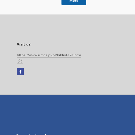
More
Visit us!
https://www.umcs.pl/pl/biblioteka.htm
Facebook
External
link,
will
open
in
a
new
tab