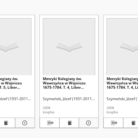
egiaty św.
Metryki Kolegiaty św.
Metryki Kolegiat
 w Wojniczu
Wawrzyńca w Wojniczu
Wawrzyńca w Wo
. 5, Liber
1675-1784. T. 4, Liber
1675-1784. T. 4, L
m 1757-1776
baptisatorum 1757-1776. Cz.
baptisatorum 175
2
1
a. Wyd.
Józef (1931-2011). Wyd.
Madejska, Katarzyna. Wyd.
Szymański, Józef (1931-2011). Wyd.
Giergiel, Tomisław
Szymański, Józef 
2008
2008
książka
książka