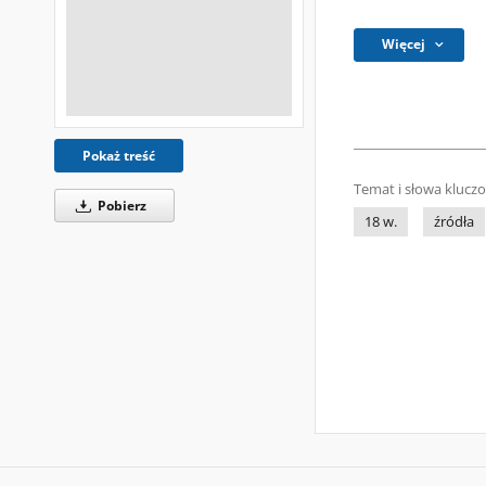
Więcej
Pokaż treść
Temat i słowa klucz
Pobierz
18 w.
źródła