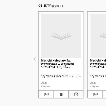
OBIEKTY
podobne
Metryki Kolegiaty św.
Metryki Kol
Wawrzyńca w Wojniczu
Wawrzyńca
1675-1784. T. 6, Liber
1675-1784. T
mortuorum 1757-1776
copulatoru
Szymański, Józef (1931-2011). Wyd.
Zielińska, Ew
Szymański, 
2008
2008
książka
książka