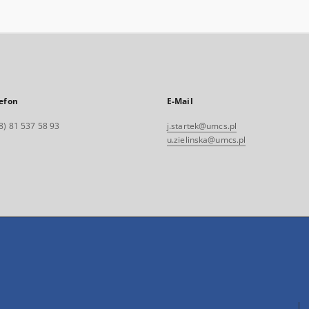
efon
E-Mail
8) 81 537 58 93
j.startek@umcs.pl
u.zielinska@umcs.pl