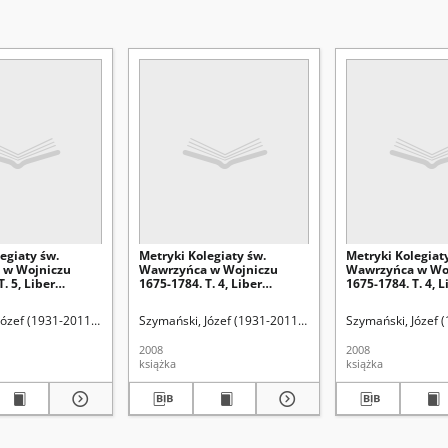
egiaty św.
Metryki Kolegiaty św.
Metryki Kolegiat
 w Wojniczu
Wawrzyńca w Wojniczu
Wawrzyńca w Wo
. 5, Liber
1675-1784. T. 4, Liber
1675-1784. T. 4, L
m 1757-1776
baptisatorum 1757-1776. Cz.
baptisatorum 175
2
1
a. Wyd.
Józef (1931-2011). Wyd.
Madejska, Katarzyna. Wyd.
Szymański, Józef (1931-2011). Wyd.
Giergiel, Tomisław
Szymański, Józef 
2008
2008
książka
książka