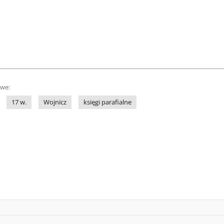
owe:
17 w.
Wojnicz
księgi parafialne