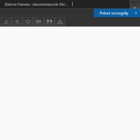
Zielona Planeta : dwumiesięcznik Okręgu Dolnośląskiego PKE / Okręg Dolnośląski Polskiego Klubu Ekologicznego.2023, 5=170
Pokaż szczegóły