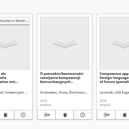
 in Modern Languages and Literature
 als
O potrzebie/konieczności
Competence appr
elle
rozwijania kompetencji
foreign language
tion mit
komunikacyjnych
of future speciali
lemente der
przyszłych nauczycieli
Balarus
tur
edukacji wczesnoszkolnej
skiej (Lublin). Wydział Pedagogiki i Psychologii
ał
Uniwersytet Marii Curie-Skłodowskiej (Lublin). Wydział Filologiczny
Grabowiec, Anna
Bochniarz, Agnieszka
Kirenko, Janusz (1954- ). Red.
Levonûk, Liliâ Evg
Kirenko, Janusz
Krieger-Kn
2016
2018
artykuł
artykuł