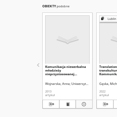
OBIEKTY
podobne
Lublin Studies
Komunikacja niewerbalna
Translation
młodzieży
transkultur
nieprzystosowanej
Kommunika
społecznie
Bezugauf E
dritten Kul
Wojnarska, Anna
Uniwersytet Marii Curie-Skłodow
Gąska, Mich
2013
2022
artykuł
artykuł