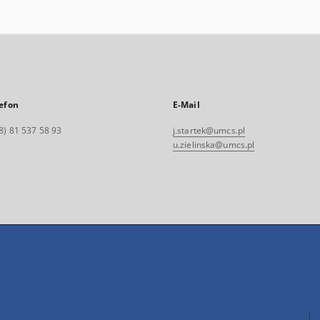
efon
E-Mail
8) 81 537 58 93
j.startek@umcs.pl
u.zielinska@umcs.pl