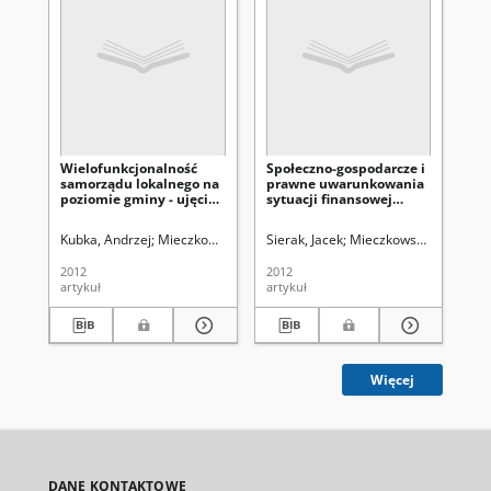
Wielofunkcjonalność
Społeczno-gospodarcze i
Wł
samorządu lokalnego na
prawne uwarunkowania
wo
poziomie gminy - ujęcia
sytuacji finansowej
ek
norweskie
jednostek samorządu
terytorialnego w Polsce
Kubka, Andrzej
Mieczkowska, Katarzyna (1980- ). Red.
Sierak, Jacek
Mieczkowska, Katarzyna
Radzik-Marusza
Run
2012
2012
201
artykuł
artykuł
art
Więcej
DANE KONTAKTOWE