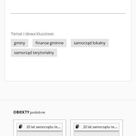
Temat i słowa kluczowe:
gminy
finanse gminne
samorząd lokalny
samorząd terytorialny
OBIEKTY
podobne
20 lat samorządu terytorialnego w Polsce : sukcesy, porażki, perspektywy
20 lat samorządu terytorialnego w Polsce : sukcesy, porażki, perspektywy