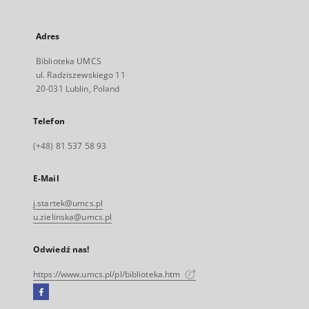
Adres
Biblioteka UMCS
ul. Radziszewskiego 11
20-031 Lublin, Poland
Telefon
(+48) 81 537 58 93
E-Mail
j.startek@umcs.pl
u.zielinska@umcs.pl
Odwiedź nas!
https://www.umcs.pl/pl/biblioteka.htm
Facebook
Link