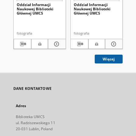
Oddział Informacji
Oddział Informacji
Od
Naukowej Biblioteki
Naukowej Biblioteki
Na
Głównej UMCS
Głównej UMCS
Gł
fotografia
fotografia
fot
Więcej
DANE KONTAKTOWE
Adres
Biblioteka UMCS
ul. Radziszewskiego 11
20-031 Lublin, Poland