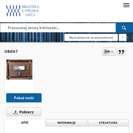
Wyszukiwanie zaawansowane
?
OBIEKT
Pokaż treść
Pobierz
OPIS
INFORMACJE
STRUKTURA