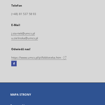
Telefon
(+48) 81 537 58 93
E-Mail
j.startek@umcs.pl
u.zielinska@umcs.pl
Odwiedź nas!
https://www.umcs.pl/pl/biblioteka.htm
Facebook
Link
zewnętrzny,
otworzy
się
w
nowej
MAPA STRONY
karcie