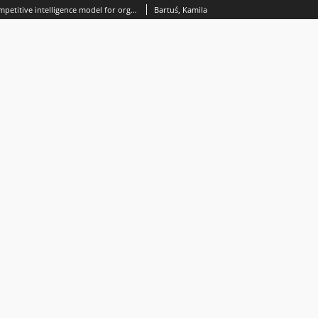
Designing the competitive intelligence model for organization
Bartuś, Kamila