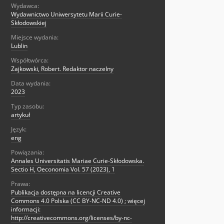
Wydawca:
Wydawnictwo Uniwersytetu Marii Curie-
Skłodowskiej
Miejsce wydania:
Lublin
Współtwórca:
Zajkowski, Robert. Redaktor naczelny
Data wydania:
2023
Typ zasobu:
artykuł
Język:
eng
Powiązania:
Annales Universitatis Mariae Curie-Skłodowska.
Sectio H, Oeconomia Vol. 57 (2023), 1
Prawa:
Publikacja dostępna na licencji Creative
Commons 4.0 Polska (CC BY-NC-ND 4.0) ; więcej
informacji:
http://creativecommons.org/licenses/by-nc-