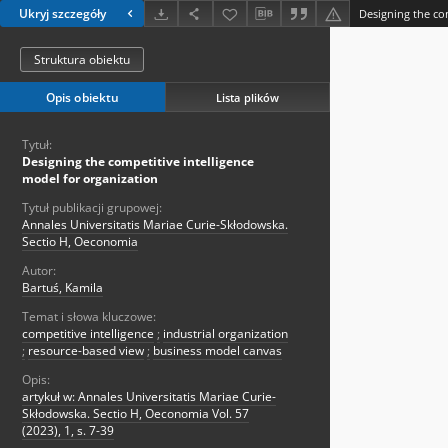
Ukryj szczegóły
Struktura obiektu
Opis obiektu
Lista plików
Tytuł:
Designing the competitive intelligence
model for organization
Tytuł publikacji grupowej:
Annales Universitatis Mariae Curie-Skłodowska.
Sectio H, Oeconomia
Autor:
Bartuś, Kamila
Temat i słowa kluczowe:
competitive intelligence
;
industrial organization
;
resource-based view
;
business model canvas
Opis:
artykuł w: Annales Universitatis Mariae Curie-
Skłodowska. Sectio H, Oeconomia Vol. 57
(2023), 1, s. 7-39