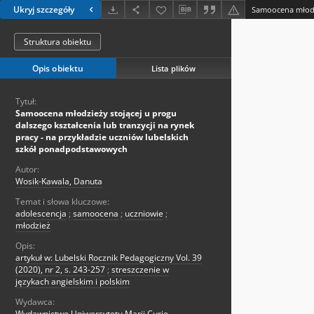
Ukryj szczegóły
Struktura obiektu
Opis obiektu
Lista plików
Tytuł:
Samoocena młodzieży stojącej u progu
dalszego kształcenia lub tranzycji na rynek
pracy - na przykładzie uczniów lubelskich
szkół ponadpodstawowych
Autor:
Wosik-Kawala, Danuta
Temat i słowa kluczowe:
adolescencja
;
samoocena
;
uczniowie
;
młodzież
Opis:
artykuł w: Lubelski Rocznik Pedagogiczny Vol. 39
(2020), nr 2, s. 243-257
;
streszczenie w
językach angielskim i polskim
Wydawca:
Wydawnictwo Uniwersytetu Marii Curie-