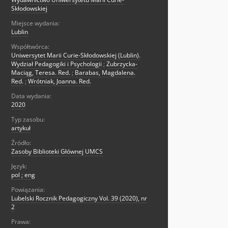
Skłodowskiej
Miejsce wydania:
Lublin
Współtwórca:
Uniwersytet Marii Curie-Skłodowskiej (Lublin).
Wydział Pedagogiki i Psychologii
;
Zubrzycka-
Maciąg, Teresa. Red.
;
Barabas, Magdalena.
Red.
;
Wrótniak, Joanna. Red.
Data wydania:
2020
Typ zasobu:
artykuł
Źródło:
Zasoby Biblioteki Głównej UMCS
Język:
pol ; eng
Powiązania:
Lubelski Rocznik Pedagogiczny Vol. 39 (2020), nr
2
Prawa: