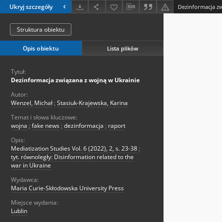
Ukryj szczegóły
Dezinformacja zw
Struktura obiektu
Opis obiektu
Lista plików
Tytuł:
Dezinformacja związana z wojną w Ukrainie
Autor:
Wenzel, Michał
;
Stasiuk-Krajewska, Karina
Temat i słowa kluczowe:
wojna
;
fake news
;
dezinformacja
;
raport
Opis:
Mediatization Studies Vol. 6 (2022), 2, s. 23-38
;
tyt. równoległy: Disinformation related to the
war in Ukraine
Wydawca:
Maria Curie-Skłodowska University Press
Miejsce wydania:
Lublin