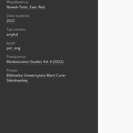
Współtwórca:
Nowak-Teter, Ewa. Red.
Data wydania:
2022
Typ zasobu:
artykuł
Język:
pol ; eng
Powiązania:
Mediatization Studies Vol. 6 (2022)
Prawa:
Biblioteka Uniwersytetu Marii Curie-
Skłodowskiej