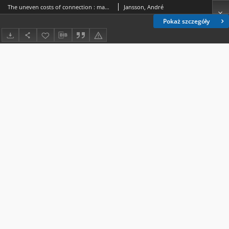
The uneven costs of connection : mapping deep mediatization under COVID-19
Jansson, André
Pokaż szczegóły