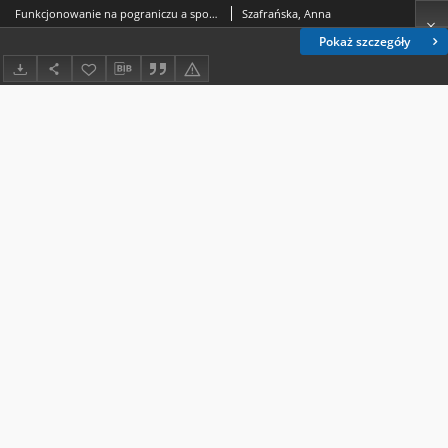
Funkcjonowanie na pograniczu a spostrzeganie zróżnicowania kulturowego w deklaracjach polskich i czeskich studentów
Szafrańska, Anna
Pokaż szczegóły