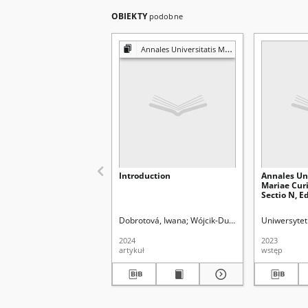
OBIEKTY
podobne
Annales Universitatis Mariae Curie-Skłodowska. Sectio N, Educatio Nova
Introduction
Annales Uni
Mariae Cur
Sectio N, E
8 (2023) - 
Dobrotová, Iwana
Wójcik-Dudek, Małgorzata
Uniwersytet 
Uni
2024
2023
artykuł
wstęp