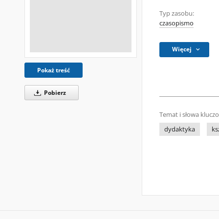
Typ zasobu:
czasopismo
Więcej
Pokaż treść
Pobierz
Temat i słowa klucz
dydaktyka
ks