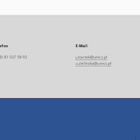
efon
E-Mail
8) 81 537 58 93
j.startek@umcs.pl
u.zielinska@umcs.pl