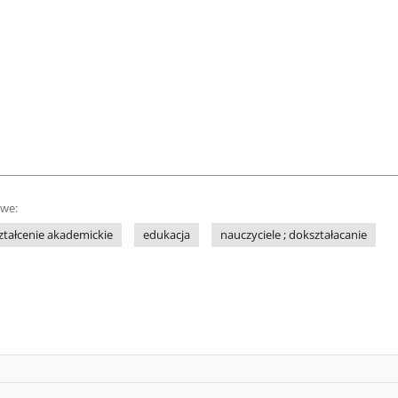
owe:
ztałcenie akademickie
edukacja
nauczyciele ; dokształacanie