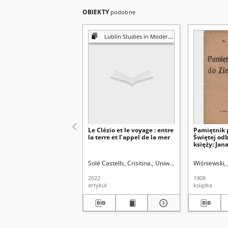
OBIEKTY
podobne
Lublin Studies in Modern Languages and Literature
Le Clézio et le voyage : entre
Pamiętnik 
la terre et l’appel de la mer
Świętej odb
księży: Jan
Telesfora 
Leona Sobi
Solé Castells, Crisitina.
Uniwersytet Marii Curie-Sk
Wiśniewski,
r.
2022
1908
artykuł
książka