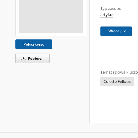
Typ zasobu:
artykuł
Więcej
Pokaż treść
Pobierz
Temat i słowa klucz
Colette Fellous