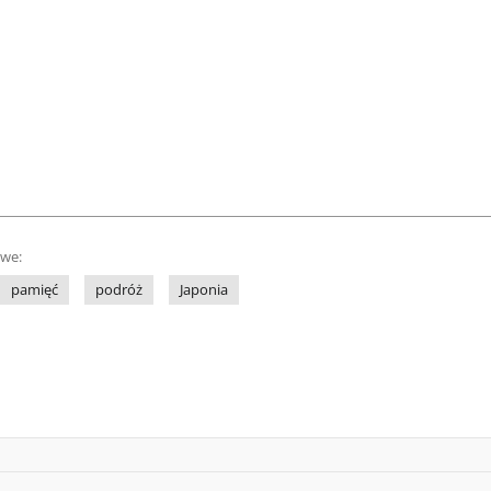
owe:
pamięć
podróż
Japonia