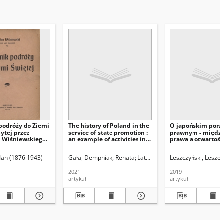
podróży do Ziemi
The history of Poland in the
O japońskim por
ytej przez
service of state promotion :
prawnym - między
a Wiśniewskiego,
an example of activities in
prawa a otwartoś
Kopydłowskiego,
Japan
On the Japanese 
erajskiego w 1907
- between the let
łodowskiej (Lublin). Wydział Filologiczny
 Jan (1876-1943)
Gałaj-Dempniak, Renata
Krieger-Knieja, Jolanta. Redaktor nacze
Latawiec, Krzysztof. Red.
Leszczyński, Lesze
Uniw
and the openness
norms
2021
2019
artykuł
artykuł