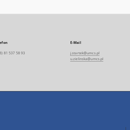
efon
E-Mail
8) 81 537 58 93
j.startek@umcs.pl
u.zielinska@umcs.pl