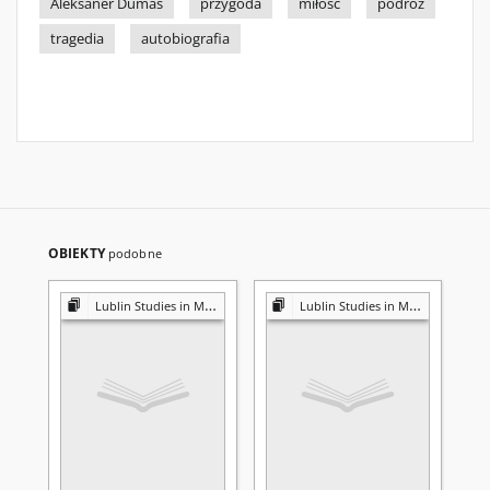
Aleksaner Dumas
przygoda
miłość
podróż
tragedia
autobiografia
OBIEKTY
podobne
Lublin Studies in Modern Languages and Literature
Lublin Studies in Modern Languages and Literature