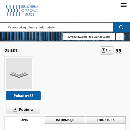
Wyszukiwanie zaawansowane
?
OBIEKT
Pokaż treść
Pobierz
OPIS
INFORMACJE
STRUKTURA