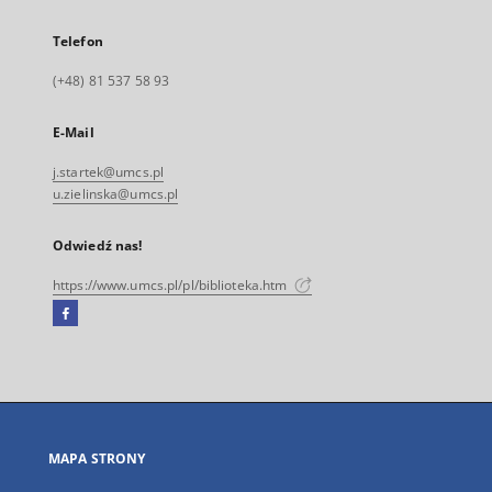
Telefon
(+48) 81 537 58 93
E-Mail
j.startek@umcs.pl
u.zielinska@umcs.pl
Odwiedź nas!
https://www.umcs.pl/pl/biblioteka.htm
Facebook
Link
zewnętrzny,
otworzy
się
w
nowej
MAPA STRONY
karcie