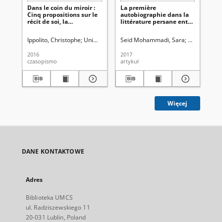
Dans le coin du miroir :
La première
Od 
Cinq propositions sur le
autobiographie dans la
do
récit de soi, la
littérature persane entre
na
*Francophonie etles
normes traditionnelles
minorités
et société moderne
Ippolito, Christophe
Uniwersytet Marii Curie-Skłodowskiej (Lublin). Ins
Seid Mohammadi, Sara
Uniwersytet 
Śli
2016
2017
202
czasopismo
artykuł
art
Więcej
DANE KONTAKTOWE
Adres
Biblioteka UMCS
ul. Radziszewskiego 11
20-031 Lublin, Poland