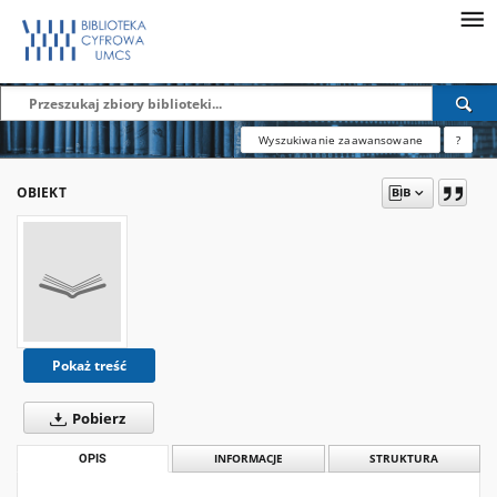
Wyszukiwanie zaawansowane
?
OBIEKT
Pokaż treść
Pobierz
OPIS
INFORMACJE
STRUKTURA