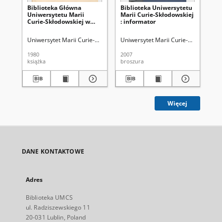
Biblioteka Główna
Biblioteka Uniwersytetu
Bi
Uniwersytetu Marii
Marii Curie-Skłodowskiej
Ma
Curie-Skłodowskiej w
: informator
w L
Lublinie : przewodnik
Uniwersytet Marii Curie-Skłodowskiej (Lublin). Biblioteka Główna
Uniwersytet Marii Curie-Skłodowskiej
Kowal
Wil
1980
2007
197
książka
broszura
ksi
Więcej
DANE KONTAKTOWE
Adres
Biblioteka UMCS
ul. Radziszewskiego 11
20-031 Lublin, Poland