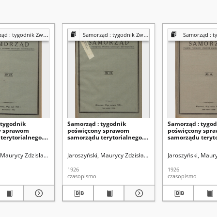
dnik Związku Sejmików Pow. Rz. Polskiej
Samorząd : tygodnik Związku Sejmików Pow. Rz. Polskiej
Samorząd : tygodnik Związku Se
 tygodnik
Samorząd : tygodnik
Samorząd : tygod
y sprawom
poświęcony sprawom
poświęcony spr
terytorialnego.
samorządu terytorialnego.
samorządu teryto
(30 maja 1926)
R. 8, nr 25 (20 czerwca 1926)
R. 8, nr 13 (28 ma
, Maurycy Zdzisław. Redaktor
nie Samorządów Powiatowych ("Związku Sejmików")
Jaroszyński, Maurycy Zdzisław. Redaktor
Zrzeszenie Samorządów Powiatowych ("Związku Se
Jaroszyński, Maur
Zrzeszenie S
1926
1926
czasopismo
czasopismo