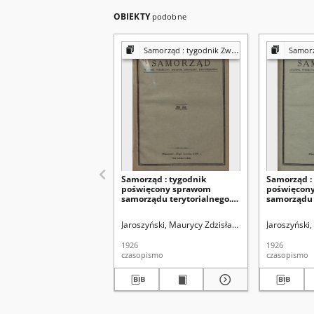
OBIEKTY
podobne
Samorząd : tygodnik Związku Sejmików Pow. Rz. Polskiej
Samorząd : tygo
Samorząd : tygodnik
Samorząd :
poświęcony sprawom
poświęcon
samorządu terytorialnego.
samorządu 
R. 8, nr 26 (27 czerwca 1926)
R. 8, nr 22 
Jaroszyński, Maurycy Zdzisław. Redaktor
Jaroszyński
Zrzesze
1926
1926
czasopismo
czasopismo