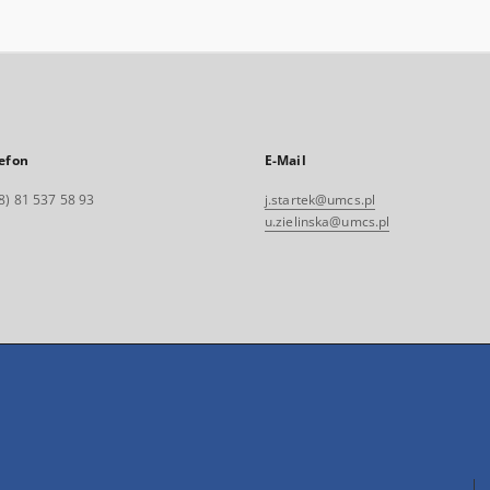
efon
E-Mail
8) 81 537 58 93
j.startek@umcs.pl
u.zielinska@umcs.pl