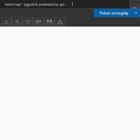
Samorząd : tygodnik poświęcony sprawom samorządu terytorialnego. R. 9, nr 22 (29 maja 1927)
Pokaż szczegóły