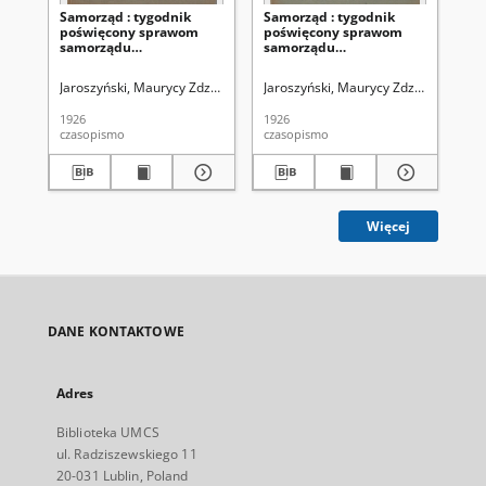
Samorząd : tygodnik
Samorząd : tygodnik
Sa
poświęcony sprawom
poświęcony sprawom
po
samorządu
samorządu
sa
terytorialnego. R. 8, nr 26
terytorialnego. R. 8, nr 25
ter
(27 czerwca 1926)
(20 czerwca 1926)
(2
Jaroszyński, Maurycy Zdzisław. Redaktor
Jaroszyński, Maurycy Zdzisław. Reda
Zrzeszenie Samorządów Powi
Jar
1926
1926
192
czasopismo
czasopismo
cza
Więcej
DANE KONTAKTOWE
Adres
Biblioteka UMCS
ul. Radziszewskiego 11
20-031 Lublin, Poland