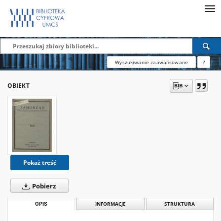
Wyszukiwanie zaawansowane
?
OBIEKT
Pokaż treść
Pobierz
OPIS
INFORMACJE
STRUKTURA