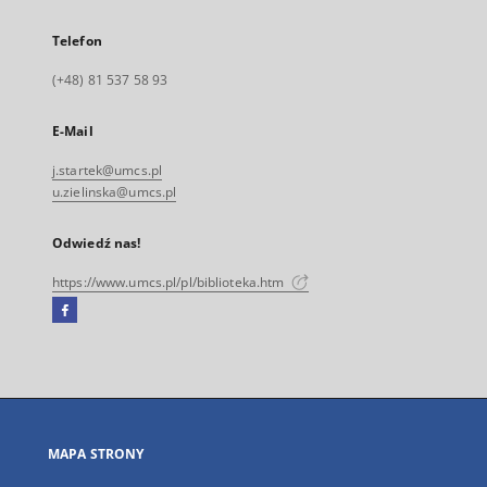
Telefon
(+48) 81 537 58 93
E-Mail
j.startek@umcs.pl
u.zielinska@umcs.pl
Odwiedź nas!
https://www.umcs.pl/pl/biblioteka.htm
Facebook
Link
zewnętrzny,
otworzy
się
w
nowej
MAPA STRONY
karcie