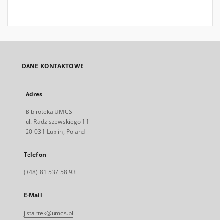
DANE KONTAKTOWE
Adres
Biblioteka UMCS
ul. Radziszewskiego 11
20-031 Lublin, Poland
Telefon
(+48) 81 537 58 93
E-Mail
j.startek@umcs.pl