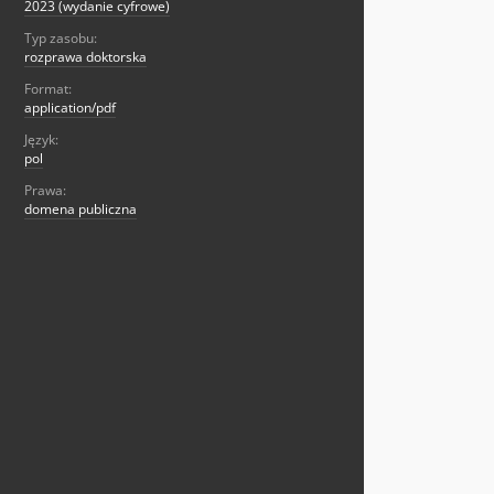
2023 (wydanie cyfrowe)
Typ zasobu:
rozprawa doktorska
Format:
application/pdf
Język:
pol
Prawa:
domena publiczna