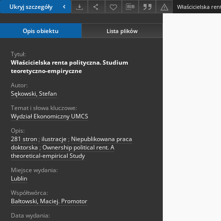
Ukryj szczegóły
Opis obiektu
Lista plików
Tytuł:
Właścicielska renta polityczna. Studium
teoretyczno-empiryczne
Autor:
Sękowski, Stefan
Temat i słowa kluczowe:
Wydział Ekonomiczny UMCS
Opis:
281 stron
;
ilustracje
;
Niepublikowana praca
doktorska
;
Ownership political rent. A
theoretical-empirical Study
Miejsce wydania:
Lublin
Współtwórca:
Bałtowski, Maciej. Promotor
Data wydania: