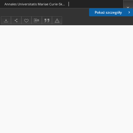
Annales Universitatis Mariae Curie-Skłodowska. Sectio K, Politologia Vol. 29 (2022), 2 - Spis treści
Pokaż szczegóły