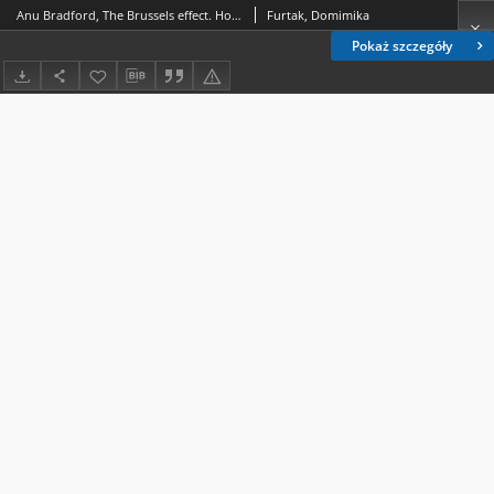
Anu Bradford, The Brussels effect. How the European Union rules the world, Oxford University Press, New York,2020, 404 pp. [recenzja]
Furtak, Domimika
Pokaż szczegóły