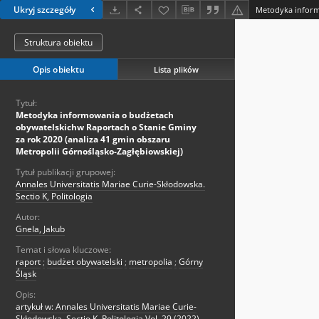
Ukryj szczegóły
Struktura obiektu
Opis obiektu
Lista plików
Tytuł:
Metodyka informowania o budżetach
obywatelskichw Raportach o Stanie Gminy
za rok 2020 (analiza 41 gmin obszaru
Metropolii Górnośląsko-Zagłębiowskiej)
Tytuł publikacji grupowej:
Annales Universitatis Mariae Curie-Skłodowska.
Sectio K, Politologia
Autor:
Gnela, Jakub
Temat i słowa kluczowe:
raport
;
budżet obywatelski
;
metropolia
;
Górny
Śląsk
Opis:
artykuł w: Annales Universitatis Mariae Curie-
Skłodowska. Sectio K, Politologia Vol. 29 (2022),