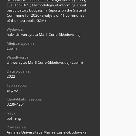
1, s. 155-167.
;
Methodology of informing about
participatory budgets in Reports on the State of
Commune for 2020 (analysis of 41 communes
of the metropolis GZM)
Wydawca:
nakł. Uniwersytetu Marii Curie-Skłodowskiej
Miejsce wydania:
Lublin
Współtwórca:
Uniwersytet Marii Curie-Skłodowskiej (Lublin)
Data wydania:
2022
Typ zasobu:
artykuł
Identyfikator zasobu:
0239-4251
Język:
pol ; eng
Powiązania:
Annales Universitatis Mariae Curie-Skłodowska.