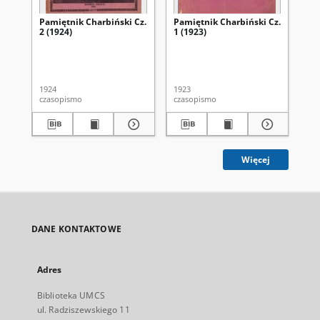
Pamiętnik Charbiński Cz.
Pamiętnik Charbiński Cz.
A 4
2 (1924)
1 (1923)
Ma
Fu
Arg
vic
Mol
1924
1923
202
czasopismo
czasopismo
art
Więcej
DANE KONTAKTOWE
Adres
Biblioteka UMCS
ul. Radziszewskiego 11