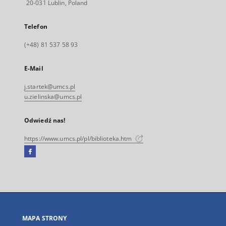
20-031 Lublin, Poland
Telefon
(+48) 81 537 58 93
E-Mail
j.startek@umcs.pl
u.zielinska@umcs.pl
Odwiedź nas!
https://www.umcs.pl/pl/biblioteka.htm
Facebook
Link
zewnętrzny,
otworzy
się
w
nowej
MAPA STRONY
karcie