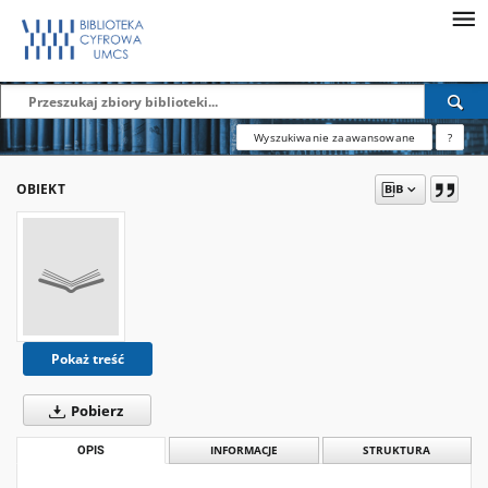
Wyszukiwanie zaawansowane
?
OBIEKT
Pokaż treść
Pobierz
OPIS
INFORMACJE
STRUKTURA