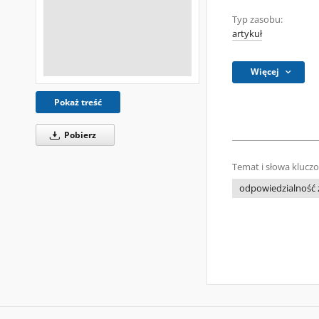
Typ zasobu:
artykuł
Więcej
Pokaż treść
Pobierz
Temat i słowa klucz
odpowiedzialność 