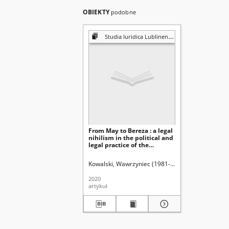
OBIEKTY
podobne
Studia Iuridica Lublinensia
From May to Bereza : a legal
nihilism in the political and
legal practice of the
sanation camp 1926-1935
Kowalski, Wawrzyniec (1981- ).
Uniwersytet Marii 
2020
artykuł