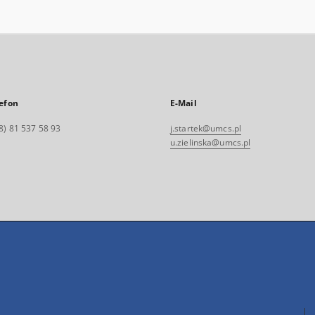
efon
E-Mail
8) 81 537 58 93
j.startek@umcs.pl
u.zielinska@umcs.pl