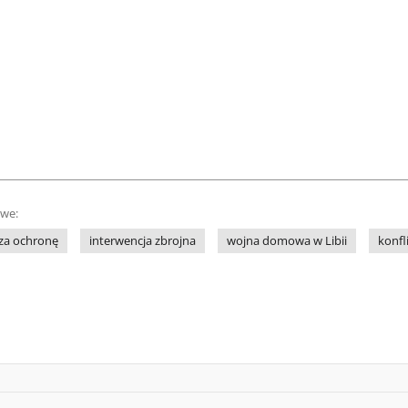
owe:
za ochronę
interwencja zbrojna
wojna domowa w Libii
konfli