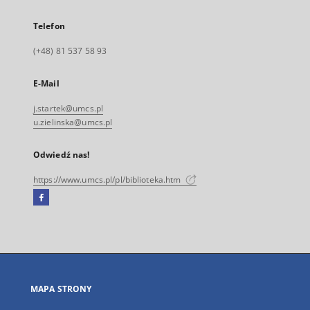
Telefon
(+48) 81 537 58 93
E-Mail
j.startek@umcs.pl
u.zielinska@umcs.pl
Odwiedź nas!
https://www.umcs.pl/pl/biblioteka.htm
Facebook
Link
zewnętrzny,
otworzy
się
w
nowej
MAPA STRONY
karcie