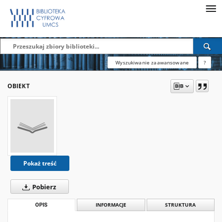
Wyszukiwanie zaawansowane
?
OBIEKT
Pokaż treść
Pobierz
OPIS
INFORMACJE
STRUKTURA