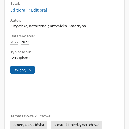
Tytuł:
Editioral. ; Editioral
Autor:
Krzywicka, Katarzyna.
;
Krzywicka, Katarzyna.
Data wydania:
2022
;
2022
Typ zasobu:
czasopismo
Więcej
Temat i słowa kluczowe:
Ameryka Łacińska
stosunki międzynarodowe