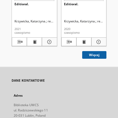
Editioral.
Editioral.
Edi
Krzywicka, Katarzyna.
redaktor naczelny Katarzyna Krzywicka
Krzywicka, Katarzyna.
redaktor nacz
Krz
2021
2020
202
czasopismo
czasopismo
cza
Więcej
DANE KONTAKTOWE
Adres
Biblioteka UMCS
ul. Radziszewskiego 11
20-031 Lublin, Poland