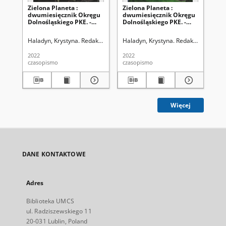
Zielona Planeta :
Zielona Planeta :
Zie
dwumiesięcznik Okręgu
dwumiesięcznik Okręgu
dw
Dolnośląskiego PKE. -
Dolnośląskiego PKE. -
Dol
2022, nr 2=160 (marzec-
2022, nr 3=162 (maj-
202
kwiecień 2022)
czerwiec)
pa
Haladyn, Krystyna. Redaktor
Haladyn, Krystyna. Redaktor
Hal
2022
2022
202
czasopismo
czasopismo
cza
Więcej
DANE KONTAKTOWE
Adres
Biblioteka UMCS
ul. Radziszewskiego 11
20-031 Lublin, Poland