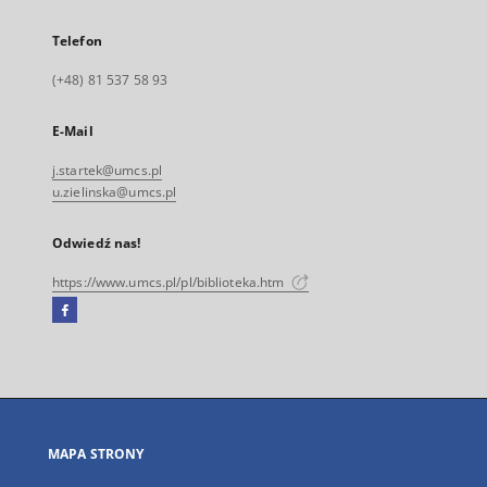
Telefon
(+48) 81 537 58 93
E-Mail
j.startek@umcs.pl
u.zielinska@umcs.pl
Odwiedź nas!
https://www.umcs.pl/pl/biblioteka.htm
Facebook
Link
zewnętrzny,
otworzy
się
w
nowej
MAPA STRONY
karcie