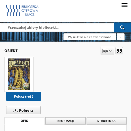
Wyszukiwanie zaawansowane
?
OBIEKT
Pokaż treść
Pobierz
OPIS
INFORMACJE
STRUKTURA