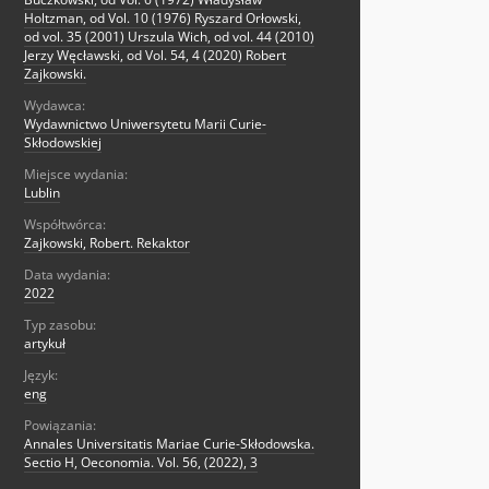
Holtzman, od Vol. 10 (1976) Ryszard Orłowski,
od vol. 35 (2001) Urszula Wich, od vol. 44 (2010)
Jerzy Węcławski, od Vol. 54, 4 (2020) Robert
Zajkowski.
Wydawca:
Wydawnictwo Uniwersytetu Marii Curie-
Skłodowskiej
Miejsce wydania:
Lublin
Współtwórca:
Zajkowski, Robert. Rekaktor
Data wydania:
2022
Typ zasobu:
artykuł
Język:
eng
Powiązania:
Annales Universitatis Mariae Curie-Skłodowska.
Sectio H, Oeconomia. Vol. 56, (2022), 3