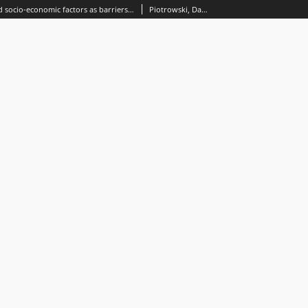
Demographic and socio-economic factors as barriers to robo-advisory acceptance in Poland
Piotrowski, Dariusz