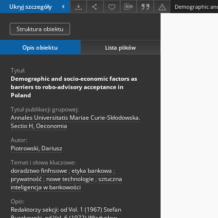
Ukryj szczegóły
Struktura obiektu
Opis obiektu
Lista plików
Tytuł:
Demographic and socio-economic factors as
barriers to robo-advisory acceptance in
Poland
Tytuł publikacji grupowej:
Annales Universitatis Mariae Curie-Skłodowska.
Sectio H, Oeconomia
Autor:
Piotrowski, Dariusz
Temat i słowa kluczowe:
doradztwo finfnsowe
;
etyka bankowa
;
prywatność
;
nowe technologie
;
sztuczna
inteligencja w bankowości
Opis:
Redaktorzy sekcji: od Vol. 1 (1967) Stefan
Buczkowski, od Vol. 6 (1972) Władysław