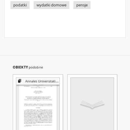
podatki
wydatki domowe
pensje
OBIEKTY
podobne
Annales Universitatis Mariae Curie-Skłodowska. Sectio K, Politologia