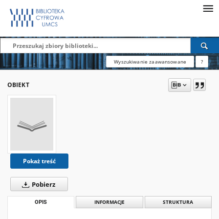
Wyszukiwanie zaawansowane
?
OBIEKT
Pokaż treść
Pobierz
OPIS
INFORMACJE
STRUKTURA