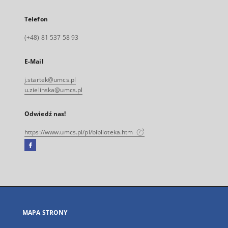
Telefon
(+48) 81 537 58 93
E-Mail
j.startek@umcs.pl
u.zielinska@umcs.pl
Odwiedź nas!
https://www.umcs.pl/pl/biblioteka.htm
Facebook
Link
zewnętrzny,
otworzy
się
w
nowej
MAPA STRONY
karcie