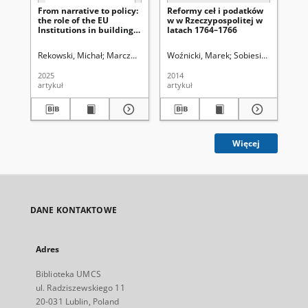
From narrative to policy:
Reformy ceł i podatków
Th
the role of the EU
w w Rzeczypospolitej w
in
Institutions in building
latach 1764–1766
Pr
of the european strategic
autonomy
Rekowski, Michał
Marczewska-Rytko, Barbara. Redaktor naczelny
Woźnicki, Marek
Sobiesiak, Joanna A
Gom
2025
2014
201
artykuł
artykuł
art
Więcej
DANE KONTAKTOWE
Adres
Biblioteka UMCS
ul. Radziszewskiego 11
20-031 Lublin, Poland