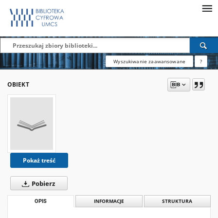
Wyszukiwanie zaawansowane
?
OBIEKT
Pokaż treść
Pobierz
OPIS
INFORMACJE
STRUKTURA