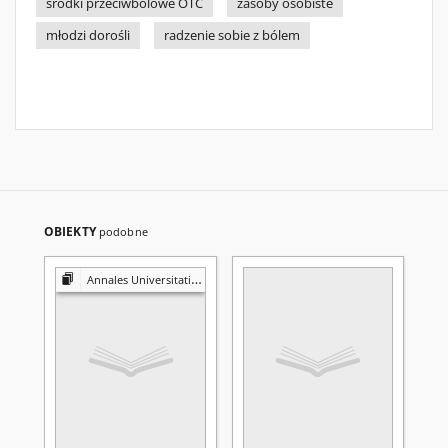
środki przeciwbólowe OTC
zasoby osobiste
młodzi dorośli
radzenie sobie z bólem
OBIEKTY
podobne
Annales Universitatis Mariae Curie-Skłodowska. Sectio J, Paedagogia-Psychologia