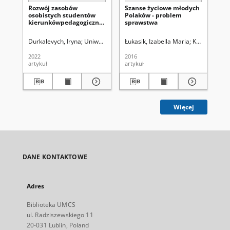
Rozwój zasobów
Szanse życiowe młodych
Em
osobistych studentów
Polaków - problem
uw
kierunkówpedagogicznych
sprawstwa
za
metodą design thinking
ko
do
Durkalevych, Iryna
Uniwersytet Marii Curie-Skłodowskiej (Lublin)
Łukasik, Izabella Maria
Kirenko, Janu
Bera
Łuk
2022
2016
201
artykuł
artykuł
art
Więcej
DANE KONTAKTOWE
Adres
Biblioteka UMCS
ul. Radziszewskiego 11
20-031 Lublin, Poland