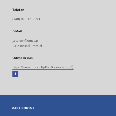
Telefon
(+48) 81 537 58 93
E-Mail
j.startek@umcs.pl
u.zielinska@umcs.pl
Odwiedź nas!
https://www.umcs.pl/pl/biblioteka.htm
Facebook
Link
zewnętrzny,
otworzy
się
w
nowej
MAPA STRONY
karcie