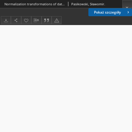
Normalization transformations of data in the procedureof statistical methods used in education research
Pasikowski, Sławomir.
Pokaż szczegóły