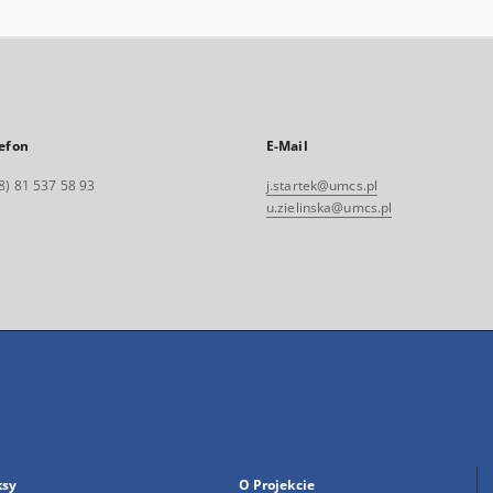
efon
E-Mail
8) 81 537 58 93
j.startek@umcs.pl
u.zielinska@umcs.pl
ksy
O Projekcie