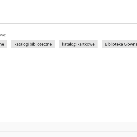
owe:
zne
katalogi biblioteczne
katalogi kartkowe
Biblioteka Głów