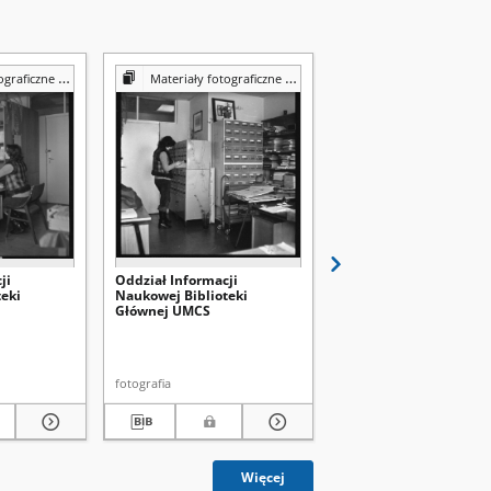
Reprografii Biblioteki UMCS
Materiały fotograficzne z Pracowni Reprografii Biblioteki UMCS
Materiały fotograficzne z Pracowni Reprografii Bibli
ji
Oddział Informacji
Wypożyczalnia
eki
Naukowej Biblioteki
międzybiblioteczna
Głównej UMCS
Biblioteki Głównej UM
fotografia
fotografia
Więcej