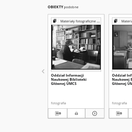
OBIEKTY
podobne
Materiały fotograficzne z Pracowni Reprografii Biblioteki UMCS
Materiały fotograf
Oddział Informacji
Oddział In
Naukowej Biblioteki
Naukowej B
Głównej UMCS
Głównej U
fotografia
fotografia