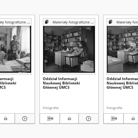
iczne z Pracowni Reprografii Biblioteki UMCS
Materiały fotograficzne z Pracowni Reprografii Biblioteki UMCS
Materiały fotograficzne z Pracowni 
formacji
Oddział Informacji
Oddział Informac
iblioteki
Naukowej Biblioteki
Naukowej Bibliot
MCS
Głównej UMCS
Głównej UMCS
fotografia
fotografia