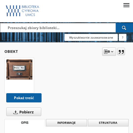
Wyszukiwanie zaawansowane
?
OBIEKT
Pokaż treść
Pobierz
OPIS
INFORMACJE
STRUKTURA