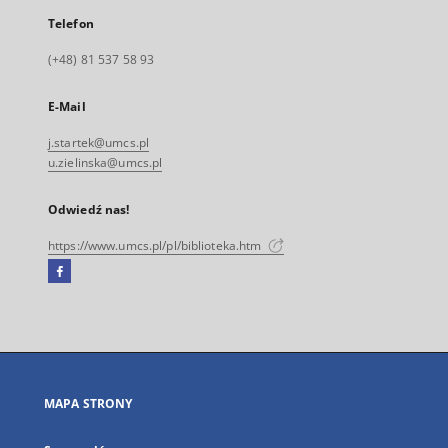
Telefon
(+48) 81 537 58 93
E-Mail
j.startek@umcs.pl
u.zielinska@umcs.pl
Odwiedź nas!
https://www.umcs.pl/pl/biblioteka.htm
Facebook
Link
zewnętrzny,
otworzy
się
w
nowej
MAPA STRONY
karcie