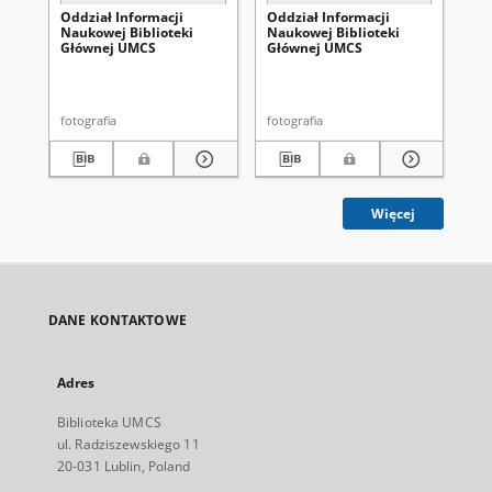
Oddział Informacji
Oddział Informacji
Od
Naukowej Biblioteki
Naukowej Biblioteki
Na
Głównej UMCS
Głównej UMCS
Gł
fotografia
fotografia
fot
Więcej
DANE KONTAKTOWE
Adres
Biblioteka UMCS
ul. Radziszewskiego 11
20-031 Lublin, Poland