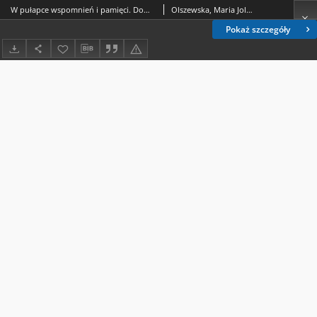
W pułapce wspomnień i pamięci. Dom kobiet Zofii Nałkowskiej
Olszewska, Maria Jolanta.
Pokaż szczegóły