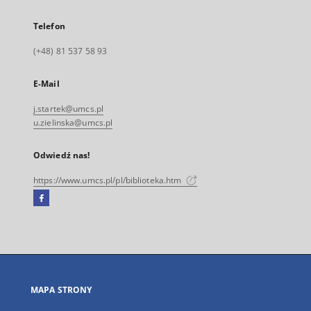
Telefon
(+48) 81 537 58 93
E-Mail
j.startek@umcs.pl
u.zielinska@umcs.pl
Odwiedź nas!
https://www.umcs.pl/pl/biblioteka.htm
Facebook
Link
zewnętrzny,
otworzy
się
w
nowej
MAPA STRONY
karcie