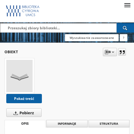
Wyszukiwanie zaawansowane
?
OBIEKT
Pokaż treść
Pobierz
OPIS
INFORMACJE
STRUKTURA