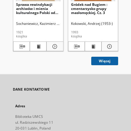
Sprawa rewindykacji
Gródek nad Bugiem :
Gr
archiwów i mienia
cmentarzysko grupy
cm
kulturalnego Polski od
masłomęckiej. Cz. 3
ma
Rosji
Sochaniewicz, Kazimierz (1892-1930)
Kokowski, Andrzej (1953-)
Kok
1921
1993
199
książka
książka
ksi
Więcej
DANE KONTAKTOWE
Adres
Biblioteka UMCS
ul. Radziszewskiego 11
20-031 Lublin, Poland