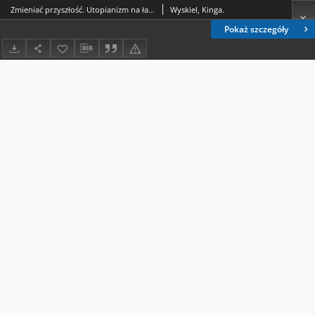
Zmieniać przyszłość. Utopianizm na łamach „Młodego Technika”
Wyskiel, Kinga.
Pokaż szczegóły