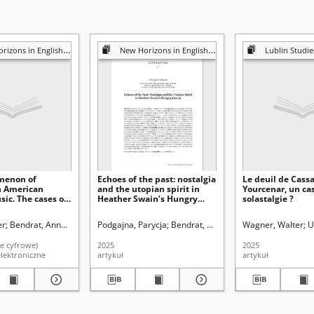
zons in English Studies
New Horizons in English Studies
Lublin Studies in Modern La
menon of
Echoes of the past: nostalgia
Le deuil de Cassa
in American
and the utopian spirit in
Yourcenar, un ca
ic. The cases of
Heather Swain’s Hungry
solastalgie ?
nestly,
(2014)
, Beyoncé’s
er
Bendrat, Anna (1978- ). Redaktor
Podgajna, Parycja
Bendrat, Anna (1978- ). Redaktor
Wagner, Walter
U
ce”, and The
“Dawn FM”
e cyfrowe)
2025
2025
lektroniczne
artykuł
artykuł