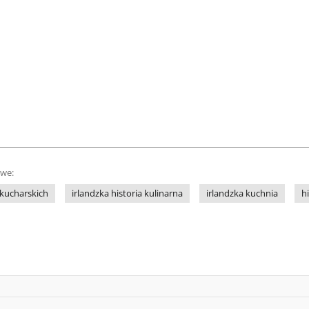
owe:
 kucharskich
irlandzka historia kulinarna
irlandzka kuchnia
h