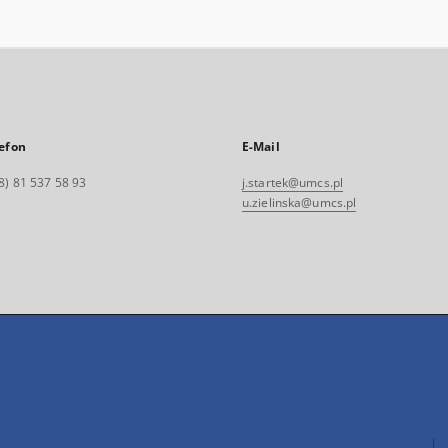
efon
E-Mail
8) 81 537 58 93
j.startek@umcs.pl
u.zielinska@umcs.pl