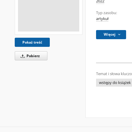
2022
Typ zasobu:
artykuł
Więcej
Pokaż treść
Pobierz
Temat i słowa klucz
wstępy do książek