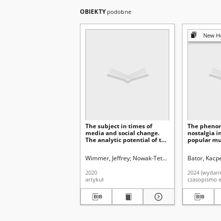
OBIEKTY
podobne
New Hori
The subject in times of
The pheno
media and social change.
nostalgia 
The analytic potential of the
popular mus
mediatization approach
Drake’s “Ho
using the case of retro
Nevermind”
Wimmer, Jeffrey
Nowak-Teter, Ewa. Red.
Bator, Kacp
gaming
“Renaissan
Weeknd’s 
2020
2024 (wydani
artykuł
czasopismo e