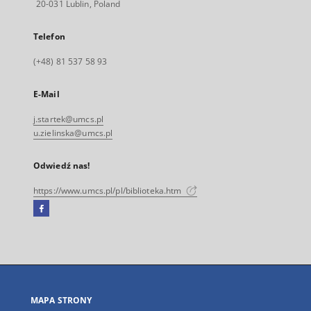
20-031 Lublin, Poland
Telefon
(+48) 81 537 58 93
E-Mail
j.startek@umcs.pl
u.zielinska@umcs.pl
Odwiedź nas!
https://www.umcs.pl/pl/biblioteka.htm
Facebook
Link
zewnętrzny,
otworzy
się
w
nowej
MAPA STRONY
karcie