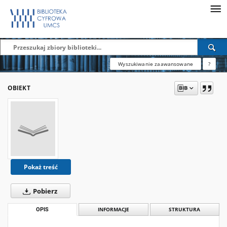
Wyszukiwanie zaawansowane
?
OBIEKT
Pokaż treść
Pobierz
OPIS
INFORMACJE
STRUKTURA