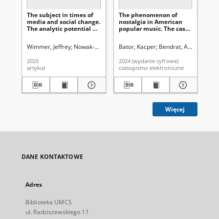
The subject in times of
The phenomenon of
Ech
media and social change.
nostalgia in American
no
The analytic potential of
popular music. The cases
uto
the mediatization
of Drake’s “Honestly,
Sw
approach using the case
Nevermind”, Beyoncé’s
Wimmer, Jeffrey
Nowak-Teter, Ewa. Red.
Bator, Kacper
Bendrat, Anna (1978- 
Pod
of retro gaming
“Renaissance”, and The
Weeknd’s “Dawn FM”
2020
2024 (wydanie cyfrowe)
202
artykuł
czasopismo elektroniczne
art
Więcej
DANE KONTAKTOWE
Adres
Biblioteka UMCS
ul. Radziszewskiego 11