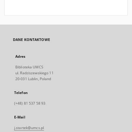
DANE KONTAKTOWE
Adres
Biblioteka UMCS
ul. Radziszewskiego 11
20-031 Lublin, Poland
Telefon
(+48) 81 537 58 93
E-Mail
j.startek@umcs.pl