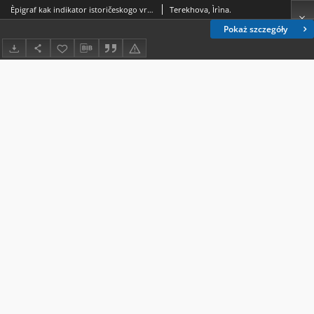
Èpigraf kak indikator istoričeskogo vremeni v romane Pantelejmona Kuliša Čërnajâ rada. Hronika 1663 goda
Terekhova, Ìrìna.
Pokaż szczegóły